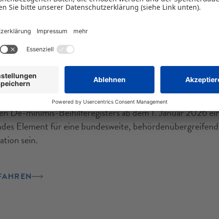
HAMBURG
afts-Identifikationsnummer: Neue
angabe für Beihilfen ab 2026
hafts-Identifikationsnummer (kurz: W-IdNr.) wird mit Ei
len De-minimis-Beihilferegisters ab dem 1. Januar 2026 ei
des Element für eine bundesweite, behördenübergreifend
tion sein.
FAHREN