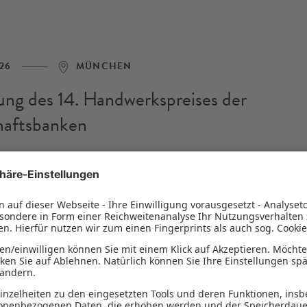
26
MÜNCHEN
ung des 14. Handwerkspreises der
haftsbanken
eisträgerbetriebe verbinden laut Jury Tradition mit Innova
 gesellschaftliche Verantwortung und wirken mit nachhal
als wichtige Multiplikatoren in ihren Regionen.
FAHREN