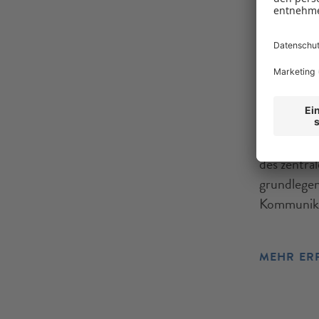
01.01.2026
Wirtsch
Pflicht
Die Wirtsc
des zentra
grundlegen
Kommunika
MEHR ER