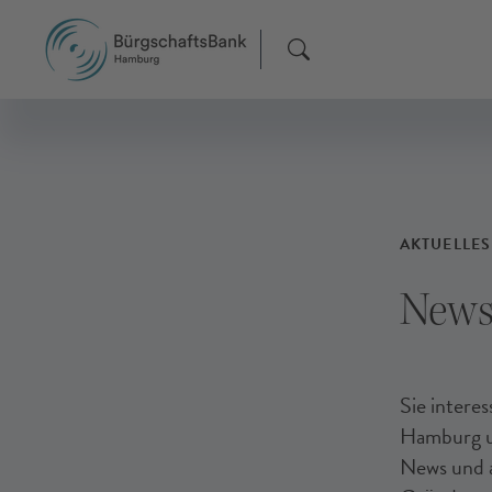
F
F
F
AKTUELLES
News
Sie intere
Hamburg un
News und a