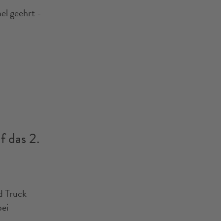
l geehrt -
f das 2.
d Truck
bei