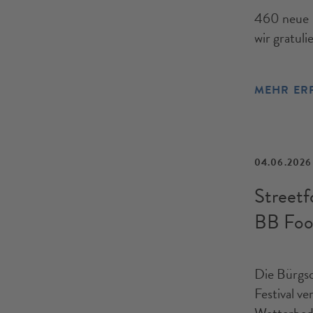
460 neue 
wir gratuli
MEHR ER
04.06.2026
Streetf
BB Food
Die Bürgsc
Festival v