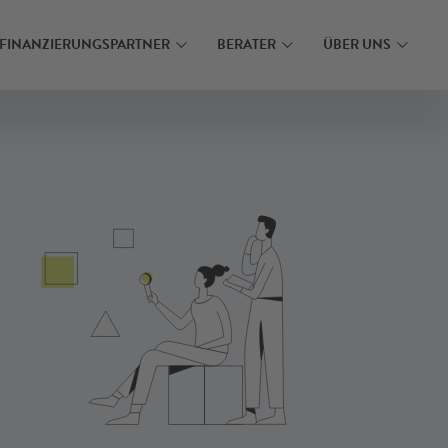
N
MEHR ERFAHREN
FINANZIERUNGSPARTNER
BERATER
ÜBER UNS