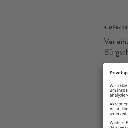
4. MÄRZ 20
Verleih
Bürgsc
Die drei Pr
übernehmen
Konzepten 
MEHR ER