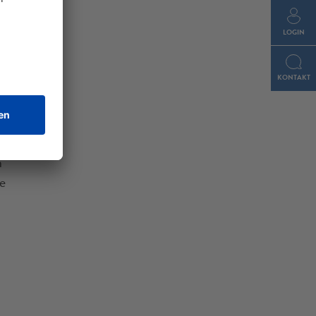
LOGIN
KONTAKT
nführung
n
e