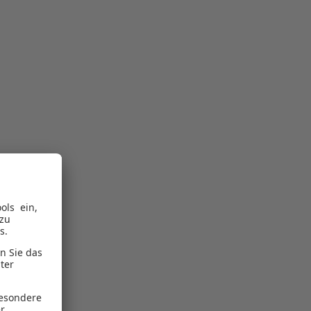
tion,
tigen