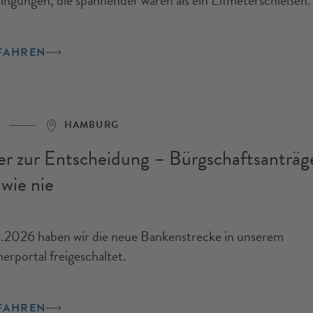
ngungen, die spannender waren als ein Elfmeterschießen.
FAHREN
HAMBURG
er zur Entscheidung – Bürgschaftsanträg
 wie nie
2026 haben wir die neue Bankenstrecke in unserem
erportal freigeschaltet.
FAHREN