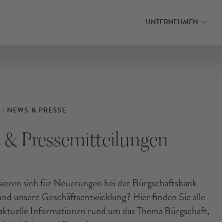
MEHR ERFAHREN
MEHR ERFAHRE
INANZIERUNG FINDEN
INANZIERUNG FINDEN
INANZIERUNG FINDEN
UNTERNEHMEN
 - NEWS & PRESSE
 & Pressemitteilungen
ssieren sich für Neuerungen bei der Bürgschaftsbank
d unsere Geschäftsentwicklung? Hier finden Sie alle
ktuelle Informationen rund um das Thema Bürgschaft,