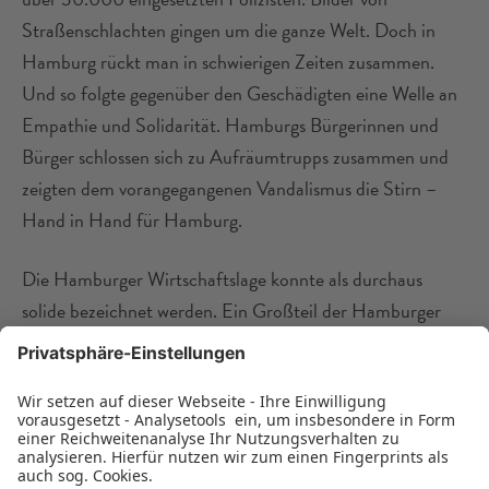
Straßenschlachten gingen um die ganze Welt. Doch in
Hamburg rückt man in schwierigen Zeiten zusammen.
Und so folgte gegenüber den Geschädigten eine Welle an
Empathie und Solidarität. Hamburgs Bürgerinnen und
Bürger schlossen sich zu Aufräumtrupps zusammen und
zeigten dem vorangegangenen Vandalismus die Stirn –
Hand in Hand für Hamburg.
Die Hamburger Wirtschaftslage konnte als durchaus
solide bezeichnet werden. Ein Großteil der Hamburger
Unternehmen verfügte über eine gute
Eigenkapitalausstattung und ausreichende Liquidität. Die
Gründerszene verdichtete sich und nahm schließlich
Berlin den ersten Rang ab. So hielten sich die BG Zahlen
für Gründungsfinanzierung weiterhin auf Rekordniveau: