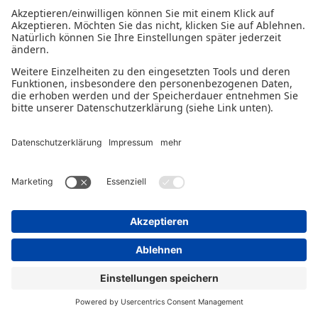
mit zehn Prozent mehr Finanzierungsvolumen als im
Vorjahr übernahm die BG für knapp 300 Hamburger
Existenzgründungen Ausfallbürgschaften in Höhe von 55
Mio. Euro Kreditvolumen. Auch insgesamt war das
Ergebnis der BG für 2017 erfreulich: 419 geförderte
Unternehmen, mit knapp 100 Mio. Euro Kreditvolumen
konnten Investitionen für rund 150 Mio. Euro ermöglicht
werden, 4.800 Hamburger Arbeitsplätze wurden
geschaffen und gesichert. Unser Ergebnis stimmt positiv!
2018
Themen wie Nachfolgeregelung und Existenzgründung
verlieren auch 2018 nicht an Bedeutung. Die BG reagiert
und erweitert ihr Programmportfolio um ein weiteres